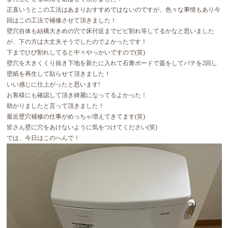
正直いうとこの工法はあまりおすすめではないのですが、色々な事情もあり今
回はこの工法で補修させて頂きました！
壁穴自体も結構大きめの穴で床付近までビビ割れ等してるかなと思いました
が、下の方は大丈夫そうでしたのでよかったです！
下までひび割れしてると中々やっかいですので(笑)
壁穴を大きくくり抜き下地を新たに入れて石膏ボードで蓋をしてパテを2回し
壁紙を再生して貼らせて頂きました！
いい感じに仕上がったと思います!
お客様にも確認して頂き綺麗になってるよかった！
助かりましたと言って頂きました！
最近壁穴補修の仕事がめっちゃ増えてきてます(笑)
皆さん壁に穴をあけないように気をつけてください(笑)
では、今日はこのへんで！