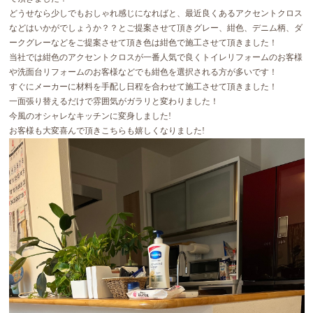
どうせなら少しでもおしゃれ感じになればと、最近良くあるアクセントクロス
などはいかがでしょうか？？とご提案させて頂きグレー、紺色、デニム柄、ダ
ークグレーなどをご提案させて頂き色は紺色で施工させて頂きました！
当社では紺色のアクセントクロスが一番人気で良くトイレリフォームのお客様
や洗面台リフォームのお客様などでも紺色を選択される方が多いです！
すぐにメーカーに材料を手配し日程を合わせて施工させて頂きました！
一面張り替えるだけで雰囲気がガラリと変わりました！
今風のオシャレなキッチンに変身しました!
お客様も大変喜んで頂きこちらも嬉しくなりました!