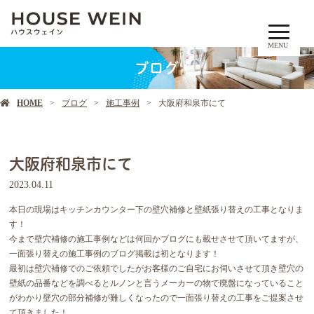
MENU
ブログ
HOME
ブログ
施工事例
大阪府和泉市にて
大阪府和泉市にて
2023.04.11
本日の現場はキッチンカウンター下の壁穴補修と壁紙張り替えの工事となりま
す！
今まで壁穴補修の施工事例などは何回かブログにも載せさせて頂いてますが、
一面張り替えの施工事例のブログ掲載は初となります！
最初は壁穴補修でのご依頼でしたがお客様のご自宅にお伺いさせて頂き壁穴の
壁紙の品番などを調べるとルノンと言うメーカーの物で廃盤になっていること
がわかり壁穴の部分補修が難しくなったので一面張り替えの工事をご提案させ
て頂きました！