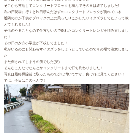
そこから整地してコンクリートブロックを積んでその日は終了しました!
次の日現場に行くと昨日積んだはずのコンクリートブロックが倒れている!
近隣の方が子供がブロックの上に乗ったりこかしたりイタズラしてたよって教
えてくれました!
子供のやることなので仕方ないので倒れたコンクリートレンガを積み直しまし
た！
その日の夕方小学生が下校してました！
私がいるのにも関わらすイタズラをしようとしていたのでその場で注意しまし
た!
また倒されてしまうの所でした(笑)
そんなこんなでなんとかコンクリートまで打ち終わりました！
写真は最終掃除前に取ったもので少し汚いですが、良ければ見てください！
では、今日はこのへんで！